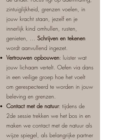
zintuiglijkheid, grenzen voelen, in
jouw kracht staan, jezelf en je
innerlijk kind omhullen, rusten,
genieten, …
Schrijven en tekenen
wordt aanvullend ingezet.
Vertrouwen opbouwen
: luister wat
jouw lichaam vertelt. Oefen via dans
in een veilige groep hoe het voelt
om gerespecteerd te worden in jouw
beleving en grenzen.
Contact met de natuur
: tijdens de
2de sessie trekken we het bos in en
maken we contact met de natuur als
wijze spiegel, als belangrijke partner