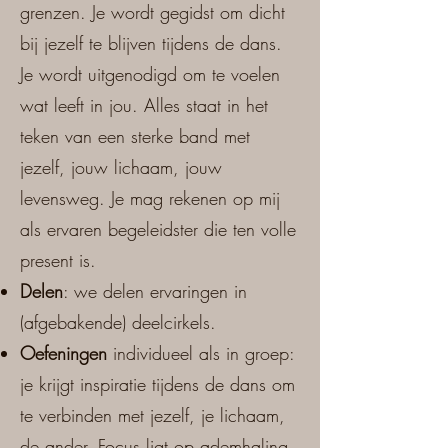
grenzen. Je wordt gegidst om dicht
bij jezelf te blijven tijdens de dans.
Je wordt uitgenodigd om te voelen
wat leeft in jou. Alles staat in het
teken van een sterke band met
jezelf, jouw lichaam, jouw
levensweg. Je mag rekenen op mij
als ervaren begeleidster die ten volle
present is.
Delen
: we delen ervaringen in
(afgebakende) deelcirkels.
Oefeningen
individueel als in groep:
je krijgt inspiratie tijdens de dans om
te verbinden met jezelf, je lichaam,
de ander. Focus ligt op ademhaling,