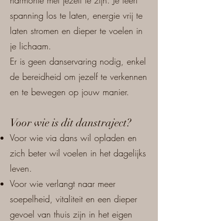
harmonie met jezelf te zijn. Je leert
spanning los te laten, energie vrij te
laten stromen en dieper te voelen in
je lichaam.
Er is geen danservaring nodig, enkel
de bereidheid om jezelf te verkennen
en te bewegen op jouw manier.
Voor wie is dit danstraject?
Voor wie via dans wil opladen en
zich beter wil voelen in het dagelijks
leven.
Voor wie verlangt naar meer
soepelheid, vitaliteit en een dieper
gevoel van thuis zijn in het eigen