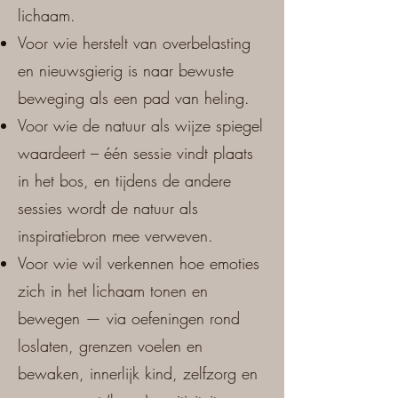
lichaam.
Voor wie herstelt van overbelasting
en nieuwsgierig is naar bewuste
beweging als een pad van heling.
Voor wie de natuur als wijze spiegel
waardeert – één sessie vindt plaats
in het bos, en tijdens de andere
sessies wordt de natuur als
inspiratiebron mee verweven.
Voor wie wil verkennen hoe emoties
zich in het lichaam tonen en
bewegen — via oefeningen rond
loslaten, grenzen voelen en
bewaken, innerlijk kind, zelfzorg en