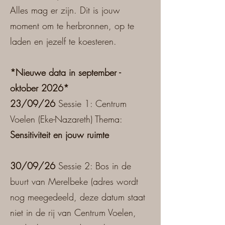
Alles mag er zijn. Dit is jouw
moment om te herbronnen, op te
laden en jezelf te koesteren.​
*Nieuwe data in september -
oktober 2026*
23/09/26
Sessie 1: Centrum
Voelen (Eke-Nazareth) Thema:
Sensitiviteit en jouw ruimte
30/09/26
Sessie 2: Bos in de
buurt van Merelbeke (adres wordt
nog meegedeeld, deze datum staat
niet in de rij van Centrum Voelen,