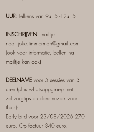
UUR
: Telkens van 9u15 -12u15
INSCHRIJVEN
: mailtje
naar
joke.timmerman@gmail.com
(ook voor informatie, bellen na
mailtje kan ook)
DEELNAME
voor 5 sessies van 3
uren (plus whatsappgroep met
zelfzorgtips en dansmuziek voor
thuis):
Early bird voor 23/08/2026 270
euro. Op factuur 340 euro.