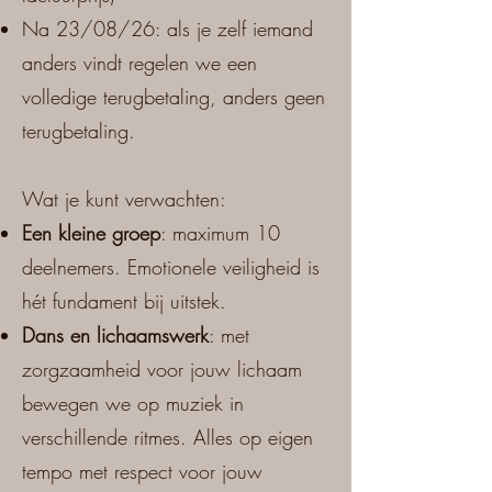
Na 23/08/26: als je zelf iemand
anders vindt regelen we een
volledige terugbetaling, anders geen
terugbetaling.
Wat je kunt verwachten:
Een kleine groep
: maximum 10
deelnemers. Emotionele veiligheid is
hét fundament bij uitstek.
Dans en lichaamswerk
: met
zorgzaamheid voor jouw lichaam
bewegen we op muziek in
verschillende ritmes. Alles op eigen
tempo met respect voor jouw