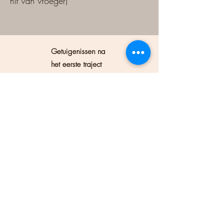
hit van vroeger)
Getuigenissen na
het eerste traject
in januari 2025