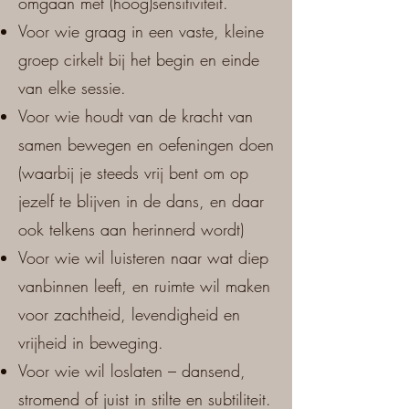
omgaan met (hoog)sensitiviteit.
Voor wie graag in een vaste, kleine
groep cirkelt bij het begin en einde
van elke sessie.
Voor wie houdt van de kracht van
samen bewegen en oefeningen doen
(waarbij je steeds vrij bent om op
jezelf te blijven in de dans, en daar
ook telkens aan herinnerd wordt)
Voor wie wil luisteren naar wat diep
vanbinnen leeft, en ruimte wil maken
voor zachtheid, levendigheid en
vrijheid in beweging.
Voor wie wil loslaten – dansend,
stromend of juist in stilte en subtiliteit.