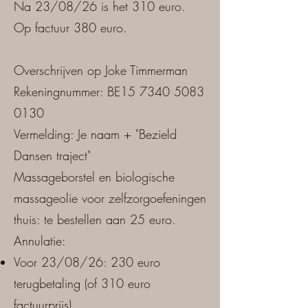
Na 23/08/26 is het 310 euro.
Op factuur 380 euro.
Overschrijven op Joke Timmerman
Rekeningnummer: BE15 7340 5083
0130
Vermelding: Je naam + "Bezield
Dansen traject"
Massageborstel en biologische
massageolie voor zelfzorgoefeningen
thuis: te bestellen aan 25 euro.
Annulatie:
Voor 23/08/26: 230 euro
terugbetaling (of 310 euro
factuurprijs)